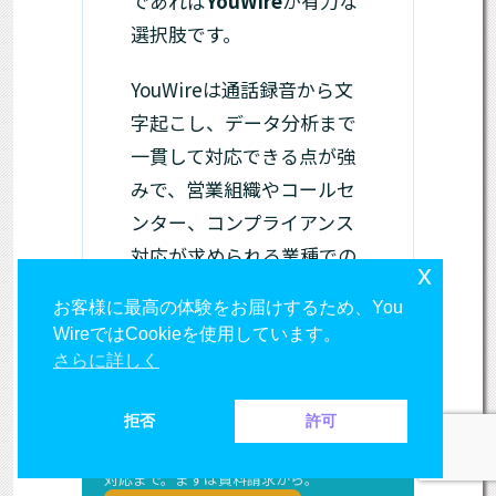
であれば
YouWire
が有力な
選択肢です。
YouWireは通話録音から文
字起こし、データ分析まで
一貫して対応できる点が強
みで、営業組織やコールセ
ンター、コンプライアンス
対応が求められる業種での
x
導入実績も豊富です。
お客様に最高の体験をお届けするため、You
WireではCookieを使用しています。
さらに詳しく
YouWireの
お問い合わせはこちらから
拒否
許可
クラウド管理・自動録音・コンプライアンス
対応まで。まずは資料請求から。