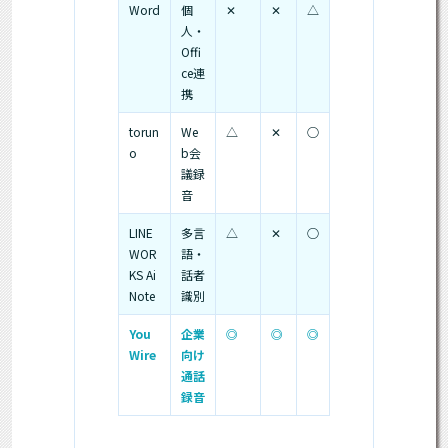
Word
個
✕
✕
△
人・
Offi
ce連
携
torun
We
△
✕
○
o
b会
議録
音
LINE
多言
△
✕
○
WOR
語・
KS Ai
話者
Note
識別
You
企業
◎
◎
◎
Wire
向け
通話
録音