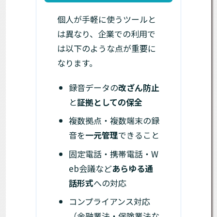
個人が手軽に使うツールと
は異なり、企業での利用で
は以下のような点が重要に
なります。
録音データの
改ざん防止
と
証拠としての保全
複数拠点・複数端末の録
音を
一元管理
できること
固定電話・携帯電話・W
eb会議など
あらゆる通
話形式
への対応
コンプライアンス対応
（金融業法・保険業法な