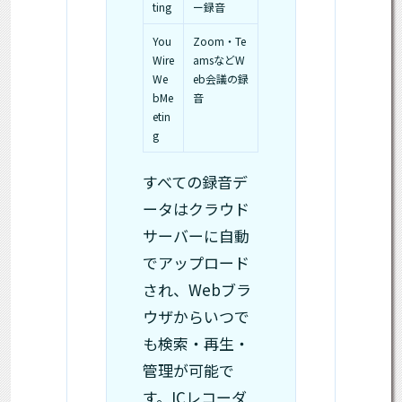
ting
ー録音
You
Zoom・Te
Wire
amsなどW
We
eb会議の録
bMe
音
etin
g
すべての録音デ
ータはクラウド
サーバーに自動
でアップロード
され、Webブラ
ウザからいつで
も検索・再生・
管理が可能で
す。ICレコーダ