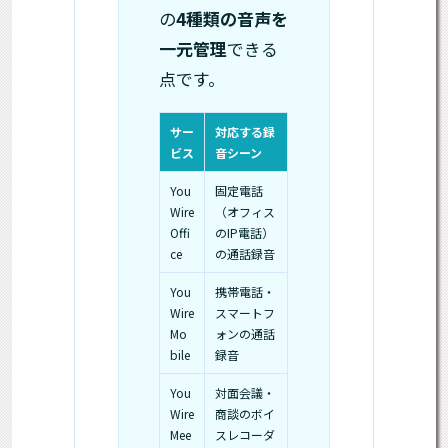
の
4種類の音声を
一元管理
できる
点です。
サー
対応する録
ビス
音シーン
You
固定電話
Wire
（オフィス
Offi
のIP電話）
ce
の通話録音
You
携帯電話・
Wire
スマートフ
Mo
ォンの通話
bile
録音
You
対面会議・
Wire
商談のボイ
Mee
スレコーダ