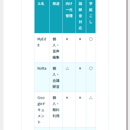
ル名
用途
向け
話
字
一元
録
起
管理
音
こ
対
し
応
MyEd
個
✕
✕
○
it
人・
音声
編集
Notta
個
△
✕
○
人・
会議
録音
Goo
個
✕
✕
△
gleド
人・
キュ
無料
メン
利用
ト