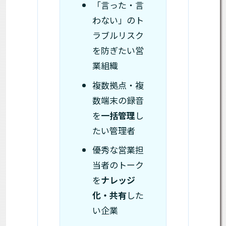
「言った・言
わない」のト
ラブルリスク
を防ぎたい営
業組織
複数拠点・複
数端末の録音
を
一括管理
し
たい管理者
優秀な営業担
当者のトーク
を
ナレッジ
化・共有
した
い企業