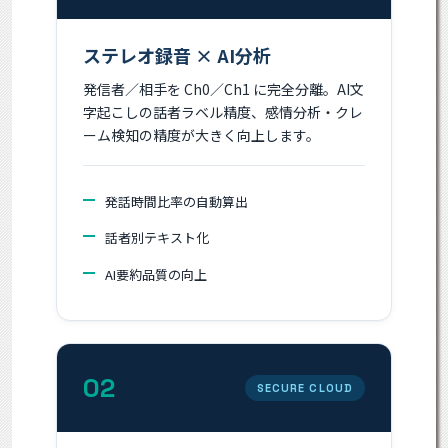
ステレオ録音 × AI分析
発信者／相手を Ch0／Ch1 に完全分離。AI文
字起こしの話者ラベル精度、感情分析・クレ
ーム検知の精度が大きく向上します。
発話時間比率の自動算出
話者別テキスト化
AI要約品質の向上
02
SECURE CLOUD