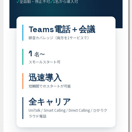
全自動・停止不可
1名から導入可
Teams電話＋会議
録音カバレッジ（両方を1サービスで）
1
名〜
スモールスタート可
迅速導入
短期間でのスタートが可能
全キャリア
UniTalk / Smart Calling / Direct Calling / ひかりク
ラウド電話