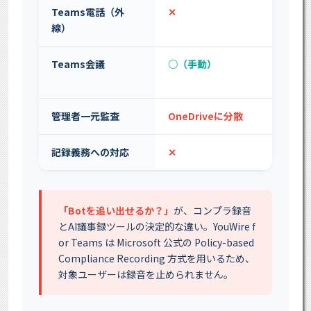
Teams電話（外
✕
✕ 
線）
Teams会議
○（手動）
○（
み）
管理者一元監査
OneDriveに分散
Bo
記録義務への対応
✕
✕
「Botを追い出せるか？」
が、コンプラ録音
とAI議事録ツールの決定的な違い。YouWire f
or Teams は Microsoft 公式の Policy-based
Compliance Recording 方式を用いるため、
対象ユーザーは録音を止められません。