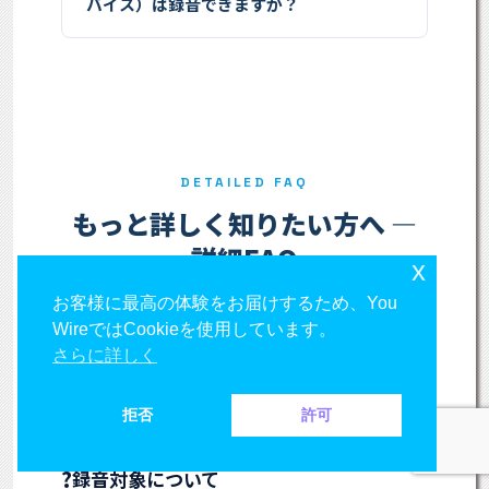
バイス）は録音できますか？
DETAILED FAQ
もっと詳しく知りたい方へ —
詳細FAQ
x
お客様に最高の体験をお届けするため、You
Teams電話・Teams会議のコンプライアンス
WireではCookieを使用しています。
録音について、導入検討の段階でよくいただく
さらに詳しく
技術仕様・法令・運用ルールに関する質問をカ
テゴリ別にまとめました。
拒否
許可
?
録音対象について