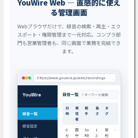
YouWire Web — 直感的に使え
る管理画面
Webブラウザだけで、録音の検索・再生・エク
スポート・権限管理まで一元対応。コンプラ部
門も営業管理者も、同じ画面で業務を完結でき
ます。
https://www.youwire.jp/web/recordings
録音一覧
YouWire
? キーワード検索
日
発
相
長
タ
録音一覧
時
信
手
さ
グ
者
録音設定
0
田
So
1
契
4/
中
ftB
2:
約