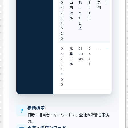
0
山
Te
3
定
4/
田
a
0:
例
2
次
m
1
1
郎
s
5
1
会
5:
議
2
0
0
高
09
0
–
4/
橋
0-x
5:
2
三
xxx
3
1
郎
3
1
1:
0
0
横断検索
?
日時・担当者・キーワードで、全社の録音を即検
索。
再生・ダウンロード