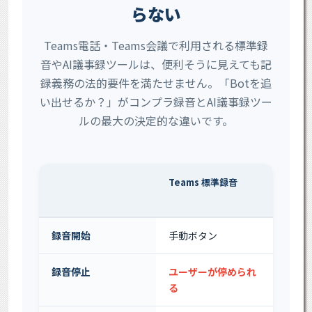
らない
Teams電話・Teams会議で利用される標準録
音やAI議事録ツールは、便利そうに見えても記
録義務の法的要件を満たせません。「Botを追
い出せるか？」がコンプラ録音とAI議事録ツー
ルの最大の決定的な違いです。
Teams 標準録音
AI
(tl;dv
録音開始
手動ボタン
ユー
録音停止
ユーザーが停められ
Bo
る