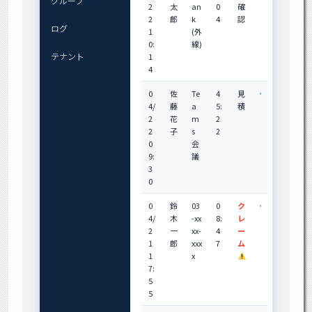
グループ
2
太
an
0
確
2
郎
k
4
認
ログ
1
(外
0:
線)
テナント
1
4
0
佐
Te
4
見
4/
藤
a
5:
積
2
花
m
2
2
子
s
2
0
会
9:
議
3
0
0
鈴
03
0
ク
4/
木
-xx
8:
レ
2
一
xx-
4
ー
1
郎
xxx
7
ム
1
x
7:
5
5