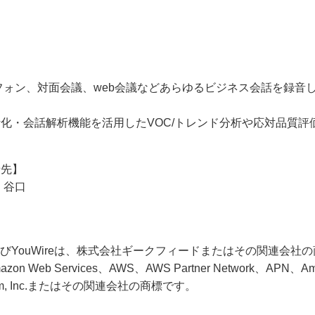
フォン、対面会議、web会議などあらゆるビジネス会話を録音
化・会話解析機能を活用したVOC/トレンド分析や応対品質評
せ先】
 谷口
およびYouWireは、株式会社ギークフィードまたはその関連会社
eb Services、AWS、AWS Partner Network、APN、Ama
n.com, Inc.またはその関連会社の商標です。