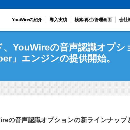
YouWireの紹介
導入実績
検索/再生/管理画面
会社
、YouWireの音声認識オプ
sper」エンジンの提供開始。
ireの音声認識オプションの新ラインナップとし