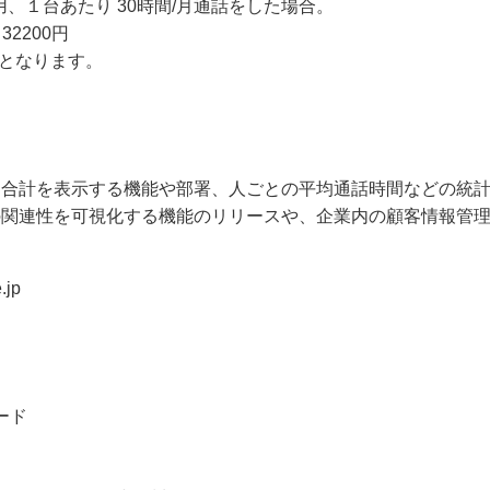
用、１台あたり 30時間/月通話をした場合。
2200円
能となります。
間合計を表示する機能や部署、人ごとの平均通話時間などの統
の関連性を可視化する機能のリリースや、企業内の顧客情報管
.jp
ード