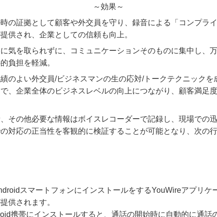
～効果～
ル時の証拠として顧客や外交員を守り、録音による「コンプラ
が提供され、企業としての信頼も向上。
」に気を取られずに、コミュニケーションそのものに集中し、
心的負担を軽減。
績のよい外交員/ビジネスマンの生の応対/トークテクニックを
とで、企業全体のビジネスレベルの向上につながり、顧客満足
音、その他必要な情報はボイスレコーダーで記録し、現場での
での対応の正当性を客観的に検証することが可能となり、次の
droidスマートフォンにインストールをするYouWireアプリ
が提供されます。
Android携帯にインストールすると、通話の開始時に自動的に