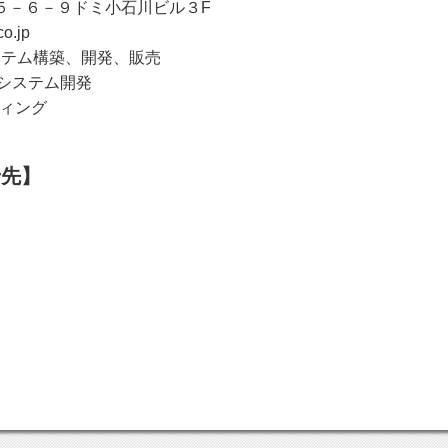
５－６－９ドミ小石川ビル３F
o.jp
テム構築、開発、販売
システム開発
ィング
せ先】