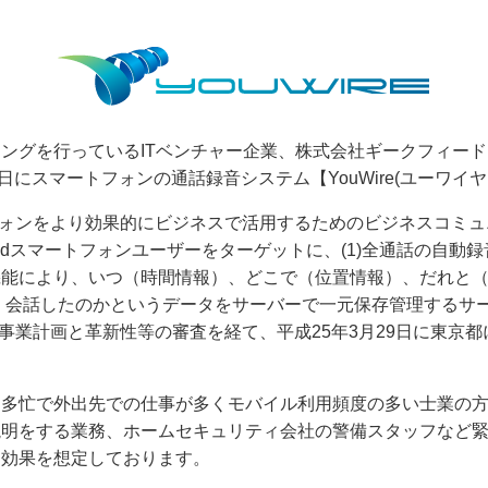
ングを行っているITベンチャー企業、株式会社ギークフィー
月18日にスマートフォンの通話録音システム
【YouWire(ユーワイ
ォンをより効果的にビジネスで活用するための
ビジネスコミュ
idスマートフォンユーザーをターゲットに、(1)
全通話の自動録
機能
により、
いつ
（時間情報）、
どこで
（位置情報）、
だれと
）会話したのかというデータをサーバーで一元保存管理するサ
事業計画と革新性等の審査を経て、平成25年3月29日に東京都
、多忙で外出先での仕事が多くモバイル利用頻度の多い士業の
説明をする業務、ホームセキュリティ会社の警備スタッフなど
用効果を想定しております。