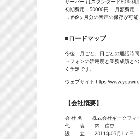
サーバー はスタンダード80を利
初期費用：50000円 月額費用：3
→ 約9ヶ月分の音声の保存が可
■ロードマップ
今後、月ごと、日ごとの通話時
トフォンの活用度と業務成績と
く予定です。
ウェブサイト https://www.youwire
【会社概要】
会 社 名 株式会社ギークフィ
代 表 内 信史
設 立 2011年05月1７日