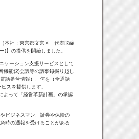
ド（本社：東京都文京区 代表取締
ヤー)】
の提供を開始しました。
ニケーション支援サービス
として
音機能
(2)
会議等の議事録掘り起し
（電話番号情報）、
何を
（全通話
ービスを提供します。
によって
「経営革新計画」
の承認
方やビジネスマン、証券や保険の
緊急時の通報を受けることがある